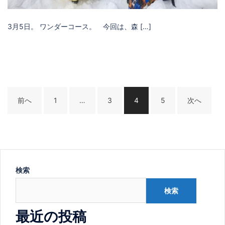
3月5日。 ワンダーコース。 今回は、森 […]
投
前へ
1
…
3
4
5
次へ
稿
の
ペ
ー
検索
ジ
検索
送
り
最近の投稿