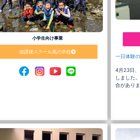
小学生向け事業
放課後スクール風の学校
一日体験
4月23日
しました
合があり