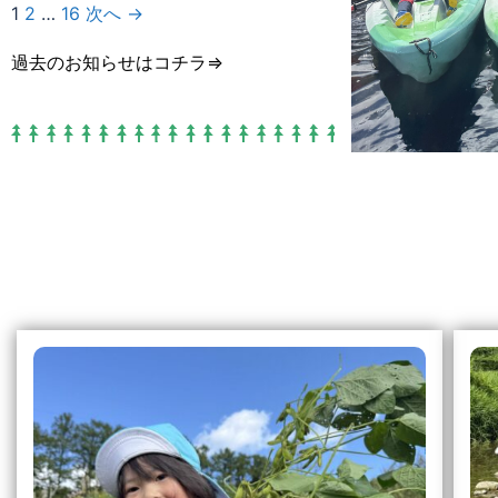
1
2
…
16
次へ →
過去のお知らせは
コチラ⇒