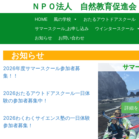
ＮＰＯ法人 自然教育促進会
HOME
風の学校
おたるアウトドアスクール
サマースクール_お申し込み
ウインタースクール
お知らせ
お問い合わせ
お知らせ
サマ
2026年度サマースクール参加者募
集！！
2026おたるアウトドアスクール一日体
験の参加者募集中！
詳細を
2026わくわくサイエンス塾の一日体験
参加者募集！