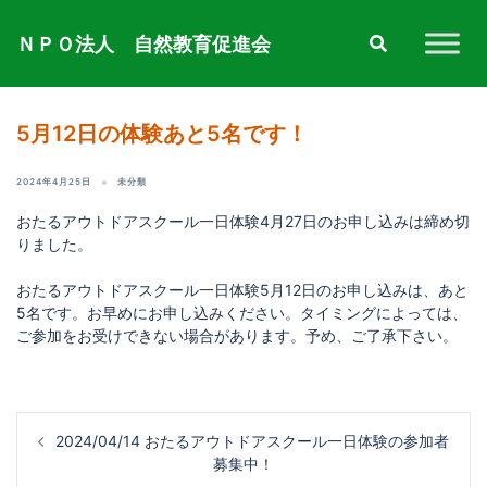
コ
ン
ＮＰＯ法人 自然教育促進会
テ
ン
ツ
へ
5月12日の体験あと5名です！
ス
キ
2024年4月25日
未分類
ッ
プ
おたるアウトドアスクール一日体験4月27日のお申し込みは締め切
りました。
おたるアウトドアスクール一日体験5月12日のお申し込みは、あと
5名です。お早めにお申し込みください。タイミングによっては、
ご参加をお受けできない場合があります。予め、ご了承下さい。
投
2024/04/14 おたるアウトドアスクール一日体験の参加者
稿
募集中！