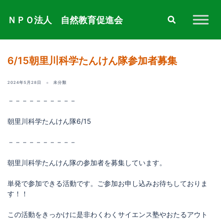
コ
ン
ＮＰＯ法人 自然教育促進会
テ
ン
ツ
へ
6/15朝里川科学たんけん隊参加者募集
ス
キ
2024年5月28日
未分類
ッ
プ
－－－－－－－－－－
朝里川科学たんけん隊6/15
－－－－－－－－－－
朝里川科学たんけん隊の参加者を募集しています。
単発で参加できる活動です。ご参加お申し込みお待ちしておりま
す！！
この活動をきっかけに是非わくわくサイエンス塾やおたるアウト